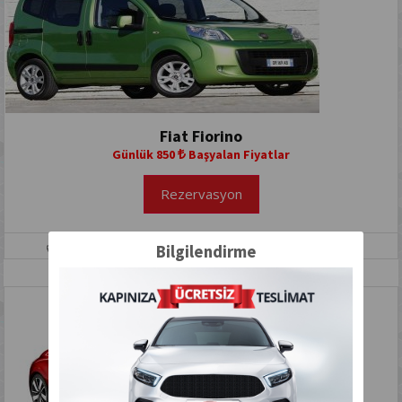
Fiat Fiorino
Günlük 850
Başyalan Fiyatlar
Rezervasyon
2015
Dizel
Manuel
Bilgilendirme