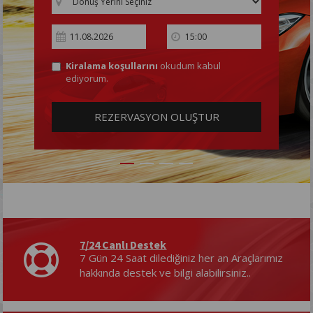
Kiralama koşullarını
okudum kabul
ediyorum.
REZERVASYON OLUŞTUR
7/24 Canlı Destek
7 Gün 24 Saat dilediğiniz her an Araçlarımız
hakkında destek ve bilgi alabilirsiniz..