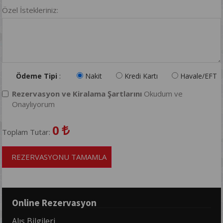
Özel İstekleriniz:
Ödeme Tipi
:
Nakit
Kredi Kartı
Havale/EFT
Rezervasyon ve Kiralama Şartlarını
Okudum ve
Onaylıyorum
0
Toplam Tutar:
REZERVASYONU TAMAMLA
Online Rezervasyon
Alış Bilgileri