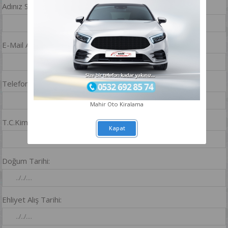
Adınız Soyadınız
E-Mail Adresiniz:
Telefon:
Mahir Oto Kiralama
T.C.Kimlik No:
Kapat
Doğum Tarihi:
Ehliyet Alış Tarihi: