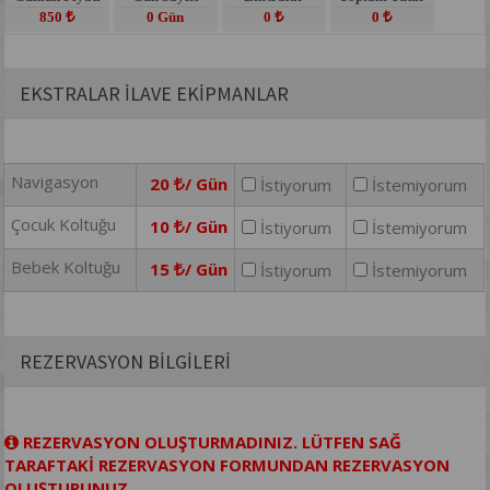
850
0 Gün
0
0
EKSTRALAR İLAVE EKİPMANLAR
Navigasyon
20
/ Gün
İstiyorum
İstemiyorum
Çocuk Koltuğu
10
/ Gün
İstiyorum
İstemiyorum
Bebek Koltuğu
15
/ Gün
İstiyorum
İstemiyorum
REZERVASYON BİLGİLERİ
REZERVASYON OLUŞTURMADINIZ. LÜTFEN SAĞ
TARAFTAKİ REZERVASYON FORMUNDAN REZERVASYON
OLUŞTURUNUZ.