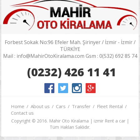
Forbest Sokak No:96 Efeler Mah. Şirinyer / İzmir - İzmir /
TÜRKİYE
Mail : info@MahirOtoKiralama.com Gsm : 0(532) 692 85 74
(0232) 426 11 41
Home
About us
Cars
Transfer
Fleet Rental
Contact us
Copyright © 2016. Mahir Oto Kiralama | izmir Rent a car |
Tüm Hakları Saklıdır.